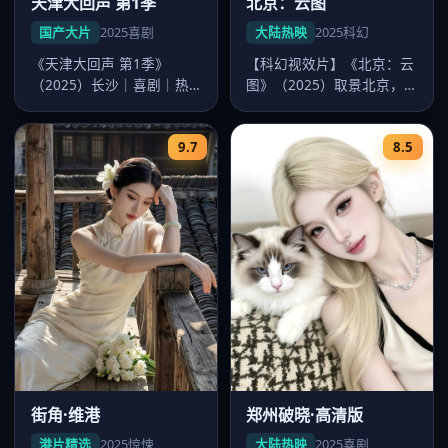
天津大回声 第1季
北京：云图
国产大片
2025
喜剧
大陆热映
2025
科幻
《天津大回声 第1季》
【科幻视效片】《北京：云
（2025）长沙｜喜剧｜热
图》（2025）取景北京，
映大片。导演韩寒，主演沈
导演陈思诚，主演张若昀、
腾、易烊…
迪丽热…
9.7
8.5
街角·维港
郑州破晓·高清版
港片精选
2025
惊悚
大陆热映
2025
喜剧