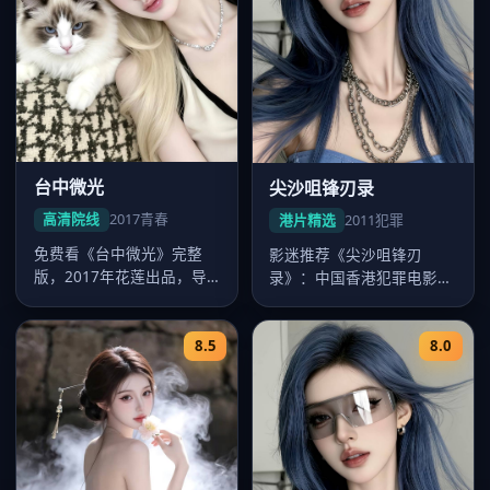
台中微光
尖沙咀锋刃录
高清院线
2017
青春
港片精选
2011
犯罪
免费看《台中微光》完整
影迷推荐《尖沙咀锋刃
版，2017年花莲出品，导
录》：中国香港犯罪电影，
演陈玉勋，卡司周渝民、舒
2011年九龙出品，2011年2
淇、桂纶…
月7…
8.5
8.0