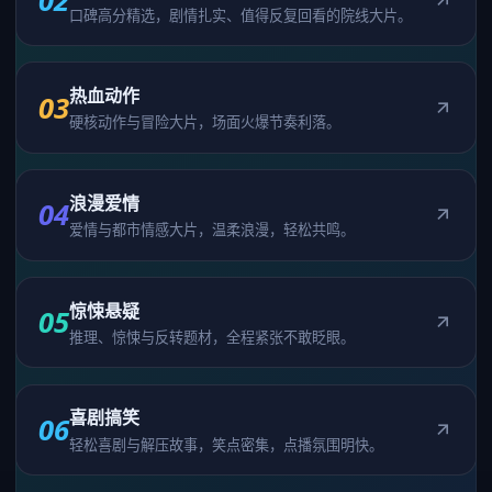
02
口碑高分精选，剧情扎实、值得反复回看的院线大片。
热血动作
03
硬核动作与冒险大片，场面火爆节奏利落。
浪漫爱情
04
爱情与都市情感大片，温柔浪漫，轻松共鸣。
惊悚悬疑
05
推理、惊悚与反转题材，全程紧张不敢眨眼。
喜剧搞笑
06
轻松喜剧与解压故事，笑点密集，点播氛围明快。