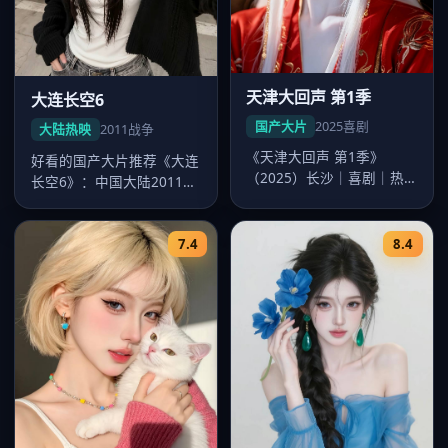
天津大回声 第1季
大连长空6
国产大片
2025
喜剧
大陆热映
2011
战争
《天津大回声 第1季》
好看的国产大片推荐《大连
（2025）长沙｜喜剧｜热
长空6》：中国大陆2011年
映大片。导演韩寒，主演沈
度战争佳作，导演沈严，李
腾、易烊…
沁领…
7.4
8.4