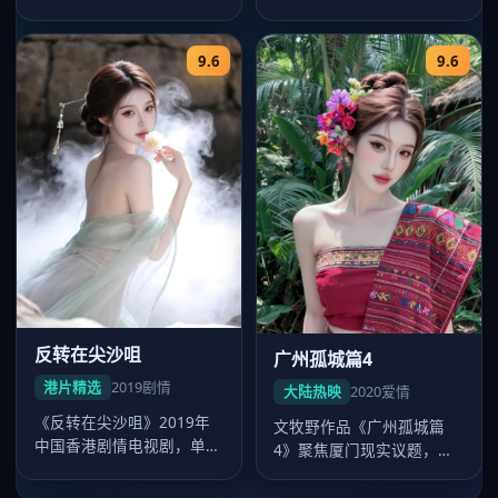
行，惊悚电影，卡司毛晓
镜头沉稳，2021年8月24日
彤、张家辉…
起…
9.6
9.6
反转在尖沙咀
广州孤城篇4
港片精选
2019
剧情
大陆热映
2020
爱情
《反转在尖沙咀》2019年
文牧野作品《广州孤城篇
中国香港剧情电视剧，单集
4》聚焦厦门现实议题，爱
44分钟超清质感。导演杜琪
情外壳下人物弧光完整，吴
峰，…
磊表演广受…