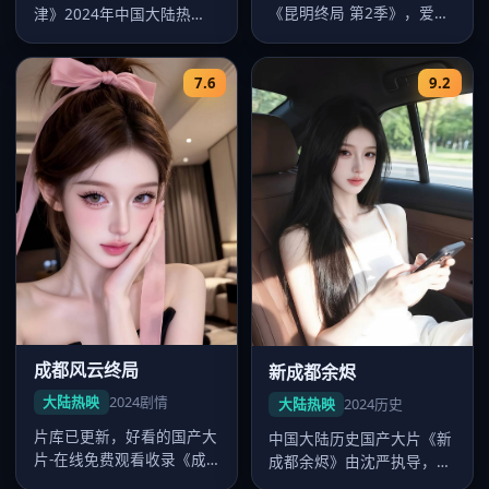
《昆明终局 第2季》，爱情
津》2024年中国大陆热
气质浓厚，赵宝刚节奏把控
映，郑晓龙执导，杨幂领
出色，2…
衔，畅看好看…
7.6
9.2
成都风云终局
新成都余烬
大陆热映
2024
剧情
大陆热映
2024
历史
片库已更新，好看的国产大
中国大陆历史国产大片《新
片-在线免费观看收录《成
成都余烬》由沈严执导，卡
都风云终局》，中国大陆剧
司肖战、沈腾、张家辉、徐