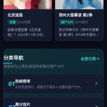
北京迷局
郑州大银幕录 第2季
动漫
2022
犯罪
国产大片
2018
奇幻
追看动漫连播《北京迷
高分热映大片《郑州大银幕
局》？2022年11月18日起
录 第2季》2018年中国大陆
好看的国产大片-在线免费
热映，王家卫执导，刘涛领
观看可…
衔…
分类导航
全部分类
按题材与心情快速找到想看的国产大片
热映榜单
01
实时热度排行，紧跟当下最多人点播的国产大片。
高分佳片