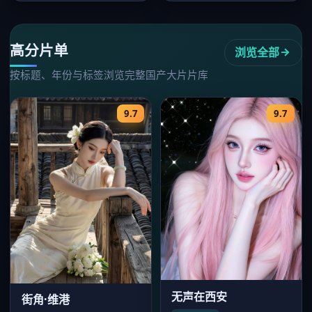
情国产大…
峥，20…
高分片单
浏览全部
按标题、年份与标签浏览完整国产大片片库
9.7
9.7
无声在西安
街角·维港