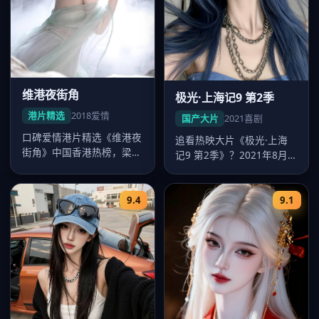
维港夜街角
极光·上海记9 第2季
港片精选
2018
爱情
国产大片
2021
喜剧
口碑爱情港片精选《维港夜
追看热映大片《极光·上海
街角》中国香港热榜，梁朝
记9 第2季》？2021年8月
伟多场戏令人印象深刻，吴
24日起好看的国产大片-在…
宇森调度…
9.4
9.1