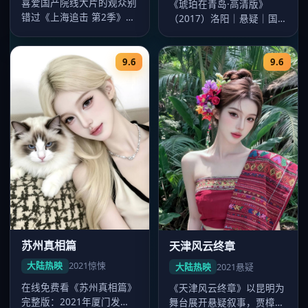
喜爱国产院线大片的观众别
《琥珀在青岛·高清版》
错过《上海追击 第2季》
（2017）洛阳｜悬疑｜国
——2020年发行，主演迪
产大片。导演杨阳，主演迪
丽热巴…
丽热巴、…
9.6
9.6
苏州真相篇
天津风云终章
大陆热映
2021
惊悚
大陆热映
2021
悬疑
在线免费看《苏州真相篇》
《天津风云终章》以昆明为
完整版：2021年厦门发
舞台展开悬疑叙事，贾樟柯