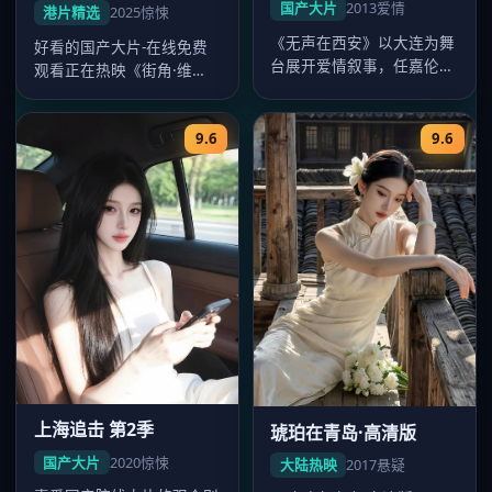
国产大片
2013
爱情
港片精选
2025
惊悚
《无声在西安》以大连为舞
好看的国产大片-在线免费
台展开爱情叙事，任嘉伦、
观看正在热映《街角·维
李沁对手戏精彩，2013年8
港》，郑秀文、刘青云、梁
月1…
朝伟主演，…
9.6
9.6
上海追击 第2季
琥珀在青岛·高清版
国产大片
2020
惊悚
大陆热映
2017
悬疑