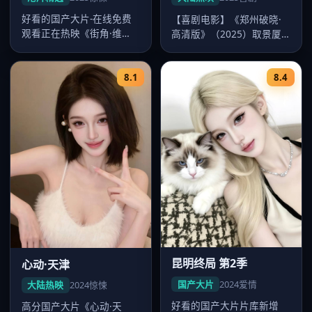
好看的国产大片-在线免费
【喜剧电影】《郑州破晓·
观看正在热映《街角·维
高清版》（2025）取景厦
港》，郑秀文、刘青云、梁
门，导演王家卫，主演李
朝伟主演，…
现、赵丽…
8.1
8.4
昆明终局 第2季
心动·天津
国产大片
2024
爱情
大陆热映
2024
惊悚
好看的国产大片片库新增
高分国产大片《心动·天